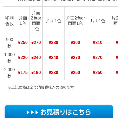
片面
印刷
片面
2色or
片面2色or
片面
片面1色
片面1色
1色
両面
両面1色
両
色数
1色
500
¥250
¥270
¥280
¥300
¥310
枚
1,000
¥220
¥240
¥240
¥270
¥270
枚
2,000
¥175
¥190
¥230
¥250
¥250
枚
※上記価格は全て消費税抜きの価格です