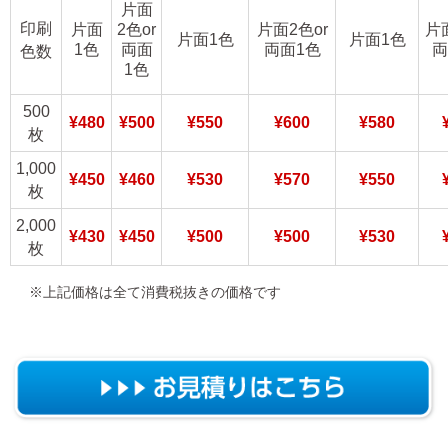
片面
印刷
片面
2色or
片面2色or
片
片面1色
片面1色
1色
両面
両面1色
両
色数
1色
500
¥480
¥500
¥550
¥600
¥580
枚
1,000
¥450
¥460
¥530
¥570
¥550
枚
2,000
¥430
¥450
¥500
¥500
¥530
枚
※上記価格は全て消費税抜きの価格です