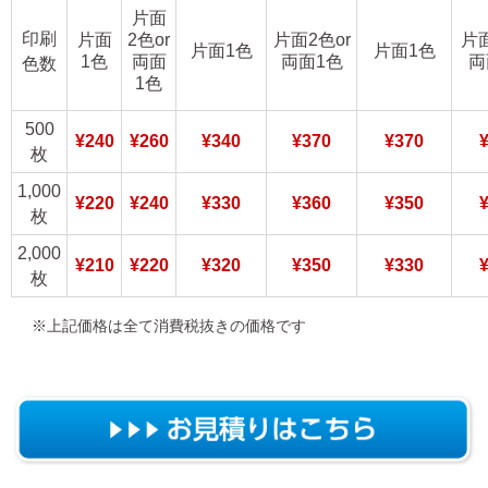
片面
印刷
片面
2色or
片面2色or
片面
片面1色
片面1色
1色
両面
両面1色
両
色数
1色
500
¥240
¥260
¥340
¥370
¥370
枚
1,000
¥220
¥240
¥330
¥360
¥350
枚
2,000
¥210
¥220
¥320
¥350
¥330
枚
※上記価格は全て消費税抜きの価格です