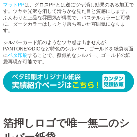
マットPP
は、グロスPPとは逆にツヤ消し効果のある加工で
す。ツヤや光沢を消して滑らかな見た目と質感にします。
ふんわりと上品な雰囲気が得意で、パステルカラーは可憐
に、ダークカラーはしっとり落ち着いた雰囲気になりま
す。
シルバーカード紙のようなツヤ感は出ませんが、
PANTONEやDICなど特色のシルバー、ゴールドを紙袋表面
に
ベタ印刷
することで、擬似的なシルバー、ゴールドの紙
袋再現が可能です。
箔押しロゴで唯一無二のシ
ルバー紙袋