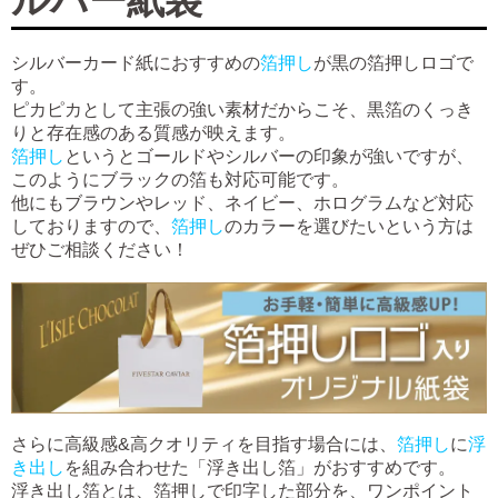
シルバーカード紙におすすめの
箔押し
が黒の箔押しロゴで
す。
ピカピカとして主張の強い素材だからこそ、黒箔のくっき
りと存在感のある質感が映えます。
箔押し
というとゴールドやシルバーの印象が強いですが、
このようにブラックの箔も対応可能です。
他にもブラウンやレッド、ネイビー、ホログラムなど対応
しておりますので、
箔押し
のカラーを選びたいという方は
ぜひご相談ください！
さらに高級感&高クオリティを目指す場合には、
箔押し
に
浮
き出し
を組み合わせた「浮き出し箔」がおすすめです。
浮き出し箔とは、箔押しで印字した部分を、ワンポイント