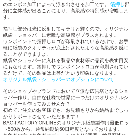
のエンボス加工によって浮き出させる加工です。
箔押し
部
分に立体感が出ることにより、高級感や特別感が増幅しま
す。
箔押し部分は光に反射してキラリと輝くので、オリジナル
紙袋・ショッパーに素敵な高級感がプラスされます。
ワンポイントで箔押しロゴが印刷されているだけで、お手
軽に紙袋のクオリティが底上げされたような高級感を感じ
ることができますよ。
紙袋やショッパーに入れる製品や食材等の品質を表す目安
にもなります。箔押しでワンポイントロゴが印刷されてい
るだけで、その製品は上等だという印象になります。
オリジナル紙袋・ショッパーのオプションについて
そのショップやブランドにおいて立派な広告塔となるショ
ッパー作り。自由な仕様で世界に一つだけのオリジナルシ
ョッパーを作ってみませんか？
初めてご注文のお客様でも、お見積もりから納品までしっ
かりサポートさせていただきます！
BAG-FACTORY.ONLINEのオリジナル紙袋製作は最低ロッ
ト500枚から、通常納期約60日程度となっております。