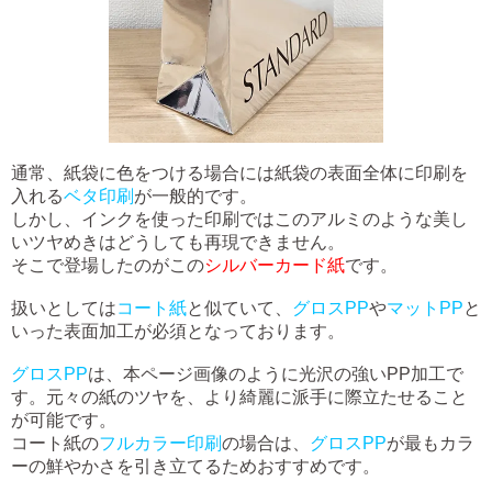
通常、紙袋に色をつける場合には紙袋の表面全体に印刷を
入れる
ベタ印刷
が一般的です。
しかし、インクを使った印刷ではこのアルミのような美し
いツヤめきはどうしても再現できません。
そこで登場したのがこの
シルバーカード紙
です。
扱いとしては
コート紙
と似ていて、
グロスPP
や
マットPP
と
いった表面加工が必須となっております。
グロスPP
は、本ページ画像のように光沢の強いPP加工で
す。元々の紙のツヤを、より綺麗に派手に際立たせること
が可能です。
コート紙の
フルカラー印刷
の場合は、
グロスPP
が最もカラ
ーの鮮やかさを引き立てるためおすすめです。