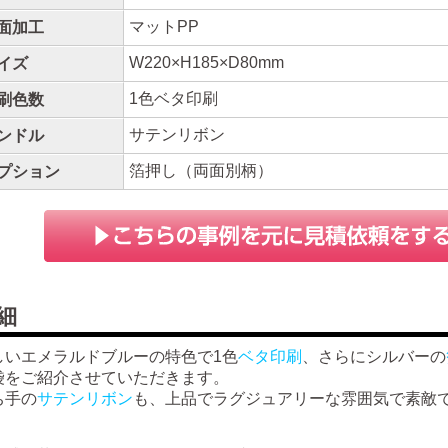
マットPP
面加工
W220×H185×D80mm
イズ
1色ベタ印刷
刷色数
サテンリボン
ンドル
箔押し（両面別柄）
プション
細
しいエメラルドブルーの特色で1色
ベタ印刷
、さらにシルバーの
袋をご紹介させていただきます。
ち手の
サテンリボン
も、上品でラグジュアリーな雰囲気で素敵