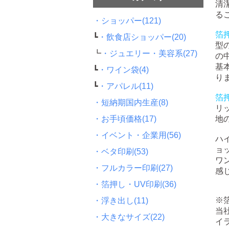
清
る
・ショッパー(121)
箔
┗
・飲食店ショッパー(20)
型
┗
・ジュエリー・美容系(27)
の
基
┗
・ワイン袋(4)
り
┗
・アパレル(11)
箔
・短納期国内生産(8)
リ
・お手頃価格(17)
地
・イベント・企業用(56)
ハ
ョ
・ベタ印刷(53)
ワ
・フルカラー印刷(27)
感
・箔押し・UV印刷(36)
※
・浮き出し(11)
当社
・大きなサイズ(22)
イ