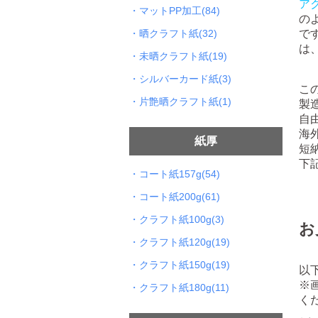
ア
・マットPP加工(84)
の
・晒クラフト紙(32)
で
は
・未晒クラフト紙(19)
・シルバーカード紙(3)
こ
・片艶晒クラフト紙(1)
製
自
海
紙厚
短
下
・コート紙157g(54)
・コート紙200g(61)
・クラフト紙100g(3)
お
・クラフト紙120g(19)
・クラフト紙150g(19)
以
※
・クラフト紙180g(11)
く