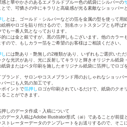
潔感と華やかさのあるエメラルドブルー色の紙袋にシルバーの
ことで、可憐さの中にキラリと高級感が光る素敵なショッパー
押し
とは、ゴールド・シルバーなどの箔を金属の型を使って用
の絵柄やロゴを貼り付けるので、別名ホットスタンプとも呼ば
中でも一番人気となっております。
本的には金と銀ですが、黒の箔押しもございます。他のカラー
ますので、もしカラー箔をご希望のお客様はご相談ください。
押し
には艶あり・艶無しの2種類があり、いずれもご選択いた
ックな光沢があり、光に反射してキラリと輝きオリジナル紙袋
の紙袋またはベタ印刷を施したオリジナル紙袋に箔押しでロゴ
イブランド、サロンやコスメブランド用のおしゃれなショッパ
ッパーにも人気の加工です。
ンポイントで
箔押し
ロゴが印刷されているだけで、紙袋のクオ
じることができます。
箔押しのデータ作成・入稿について
のデータ入稿はAdobe Illustrator形式（ai）であることが
ラストレーターデータのテンプレートをお送りするので、そこ