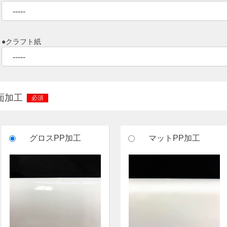
●クラフト紙
面加工
必須
グロスPP加工
マットPP加工