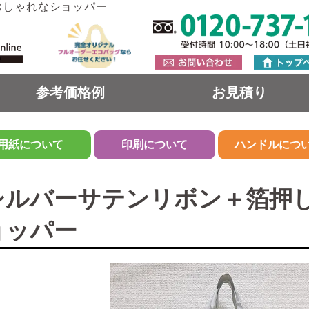
おしゃれなショッパー
参考価格例
お見積り
用紙について
印刷について
ハンドルにつ
シルバーサテンリボン＋箔押
ョッパー