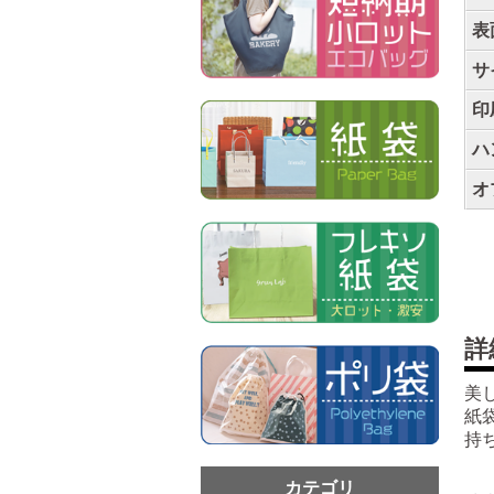
表
サ
印
ハ
オ
詳
美
紙
持
カテゴリ