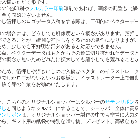
ご入稿いただく形です。
常の1色印刷や
フルカラー印刷
印刷であれば、画像の配置も（解
）全く問題ございません。
かし箔押しのロゴデータ入稿をする際は、圧倒的にベクターデ
像の場合には、どうしても解像度という概念があります。箔押
ができることが、綺麗な箔押しをするための条件になりますが
ため、少しでも不鮮明な部分があると対応ができません。
の点、ベクターデータはもとからその形に切り抜かれたデータ
度の概念が無いためどれだけ拡大しても縮小しても荒れること
のため、箔押しや浮き出しのご入稿はベクターのイラストレー
像でしかロゴがないというお客様は、イラストレーター上で自
り抜く等の作業をお勧めいたします。
た、こちらのオリジナルショッパーはシルバーの
サテンリボン
押し
と同じようなシルバーにすることで、ショッパー全体に高
テンリボン
は、オリジナルショッパー製作の中でも非常に人気
から、ギフト用の紙袋や特別な贈り物、プレゼント、高級なも
す。