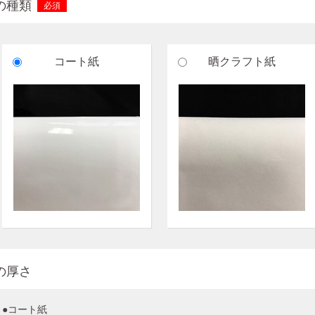
の種類
必須
コート紙
晒クラフト紙
の厚さ
●コート紙