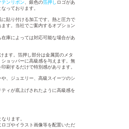
サテンリボン
、銀色の
箔押し
ロゴがあ
となっております。
紙に貼り付ける加工です。熱と圧力で
れます。当社でご案内するオプション
も在庫によっては対応可能な場合があ
だけます。箔押し部分は金属質のメタ
・ショッパーに高級感を与えます。無
を印刷するだけで特別感があります。
ーや、ジュエリー、高級スイーツのシ
リティが底上げされたように高級感を
前提となります。
にロゴやイラスト画像等を配置いただ