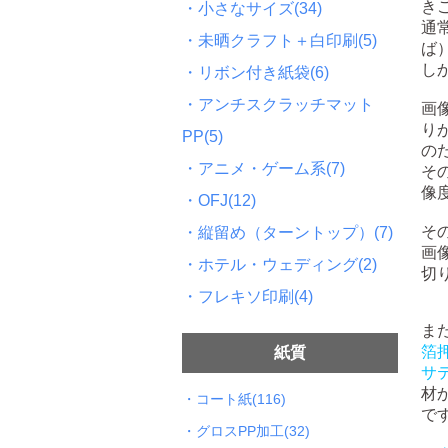
き
・小さなサイズ(34)
通
・未晒クラフト＋白印刷(5)
ば
し
・リボン付き紙袋(6)
・アンチスクラッチマット
画
り
PP(5)
の
・アニメ・ゲーム系(7)
そ
像
・OFJ(12)
そ
・縦留め（ターントップ）(7)
画
・ホテル・ウェディング(2)
切
・フレキソ印刷(4)
ま
箔
紙質
サ
材
・コート紙(116)
で
・グロスPP加工(32)