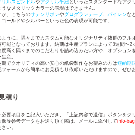
クリルスピンドル
や
アクリル平紐
といったスタンダードなアク
ようなメタリックカラーの表現はできません。
すが、こちらの
サテンリボン
や
グログランテープ
、
パイレン
な
、ゴールドやシルバーといった色の表現が可能です。
のように、隅々までカスタム可能なオリジナリティ抜群のフルオ
造可能となっております。納期は生産プランによって3週間〜2
由度高く隅々までのこだわりを詰め込みたい方や、オプション
外生産。
納期でクオリティの高い安心の紙袋製作をお望みの方は
短納期
記フォームから簡単にお見積もり依頼いただけますので、ぜひ
見積り
下必要項目をご記入いただき、「上記内容で送信」ボタンをク
画像等参考データをお送り頂く際は、メールに添付して
info-ba
ださい。