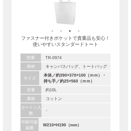
ファスナー付きポケットで貴重品も安心！
使いやすいスタンダードトート
型番
TR-0974
商材
キャンバスバッグ、トートバッグ
本体／約390×370×100（ｍｍ）・
サイズ
持ち手／約25×560（ｍｍ）
容量
約10L
素材
コットン
カートン入
-
数
印刷可能
W210×H190（mm）
範囲