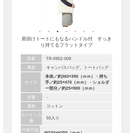
肩掛けトートにもなるハンドル付 すっき
り持てるフラットタイプ
型番
TR-0952-008
商材
キャンバスバッグ、トートバッグ
本体／約360×390（ｍｍ）・持ち
サイズ
手／約25×470（ｍｍ）・ショルダ
ー部分／約25×900（ｍｍ）
容量
-
素材
コットン
カートン入
50入り
数
印刷可能
W220×H250（ｍｍ）