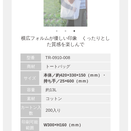
横広フォルムが優しい印象 くったりとし
た質感を楽しんで
型番
TR-0910-008
商材
トートバッグ
本体／約420×330×150（ｍｍ）・
サイズ
持ち手／25×600（ｍｍ）
容量
約13L
素材
コットン
カートン入
200入り
数
印刷可能
W300×H160（ｍｍ）
範囲