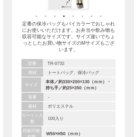
定番の保冷バッグもバイカラーでおしゃれ
にお使いいただけます。お弁当や飲み物も
収容可能なサイズです。サイズ違いでちょ
っとしたお買い物サイズのMサイズもござ
います。
型番
TR-0732
商材
トートバッグ、保冷バッグ
本体／約330×200×130（ｍｍ）・
サイズ
持ち手／約25×350（ｍｍ）
容量
-
素材
ポリエステル
カートン入
100入り
数
印刷可能
W50×H50（ｍｍ）
範囲