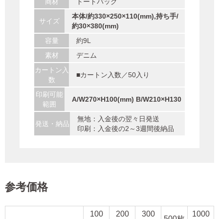
商材
トートバッグ
本体/約330×250×110(mm),持ち手/
サイズ
約30×380(mm)
容量
約9L
素材
デニム
カートン入
■カートン入数／50入り
数
印刷可能
A/W270×H100(mm) B/W210×H130
範囲
無地：入金後の翌々日発送
発送・納品
印刷：入金後の2～3週間後納品
参考価格
100
200
300
1000
500枚