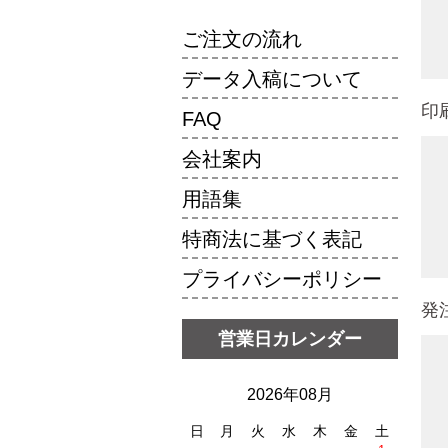
ご注文の流れ
データ入稿について
印
FAQ
会社案内
用語集
特商法に基づく表記
プライバシーポリシー
発
営業日カレンダー
2026年08月
日
月
火
水
木
金
土