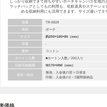
しっかり収納できて持ちやすいポーチキャンバス生地の
ラッチバッグとしてもの利用も、化粧道具やステーショ
める収納利用にも活用できます。サイズ違いでＳ
型番
TR-0828
商材
ポーチ
サイズ
約250×180×80（mm）
容量
-
素材
コットン
カートン入数
■カートン入数／200入り
印刷可能範囲
W170×H90（mm）
無地：入金後の翌々日発送
発送・納品
印刷：入金後の2～3週間後納品
考価格