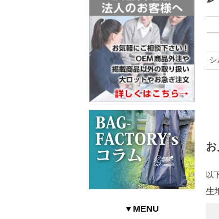
シ
お
以
生
▼MENU