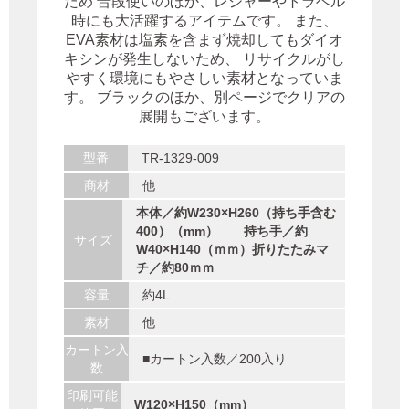
ため 普段使いのほか、レジャーやトラベル
時にも大活躍するアイテムです。 また、
EVA素材は塩素を含まず焼却してもダイオ
キシンが発生しないため、 リサイクルがし
やすく環境にもやさしい素材となっていま
す。 ブラックのほか、別ページでクリアの
展開もございます。
型番
TR-1329-009
商材
他
本体／約W230×H260（持ち手含む
400）（mm） 持ち手／約
サイズ
W40×H140（ｍｍ）折りたたみマ
チ／約80ｍｍ
容量
約4L
素材
他
カートン入
■カートン入数／200入り
数
印刷可能
W120×H150（mm）