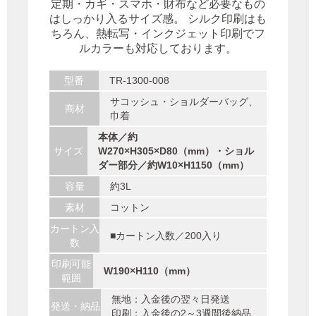
定期・カギ・スマホ・財布など必要なもの
はしっかり入るサイズ感。 シルク印刷はも
ちろん、熱転写・インクジェット印刷でフ
ルカラーも対応しております。
型番
TR-1300-008
サコッシュ・ショルダーバッグ、
商材
巾着
本体／約
サイズ
W270×H305×D80（mm）・ショル
ダー部分／約W10×H1150（mm）
容量
約3L
素材
コットン
カートン入
■カートン入数／200入り
数
印刷可能
W190×H110（mm）
範囲
無地：入金後の翌々日発送
発送・納品
印刷：入金後の2～3週間後納品