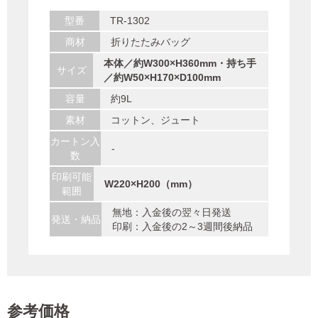
型番
TR-1302
商材
折りたたみバッグ
本体／約W300×H360mm・持ち手
サイズ
／約W50×H170×D100mm
容量
約9L
素材
コットン、ジュート
カートン入
-
数
印刷可能
W220×H200（mm）
範囲
無地：入金後の翌々日発送
発送・納品
印刷：入金後の2～3週間後納品
参考価格