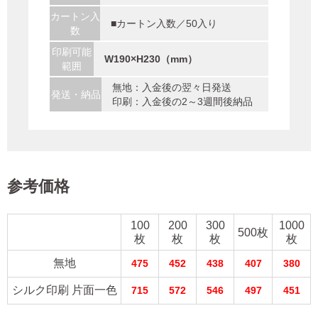
カートン入
■カートン入数／50入り
数
印刷可能
W190×H230（mm）
範囲
無地：入金後の翌々日発送
発送・納品
印刷：入金後の2～3週間後納品
参考価格
100
200
300
1000
500枚
枚
枚
枚
枚
無地
475
452
438
407
380
シルク印刷 片面一色
715
572
546
497
451