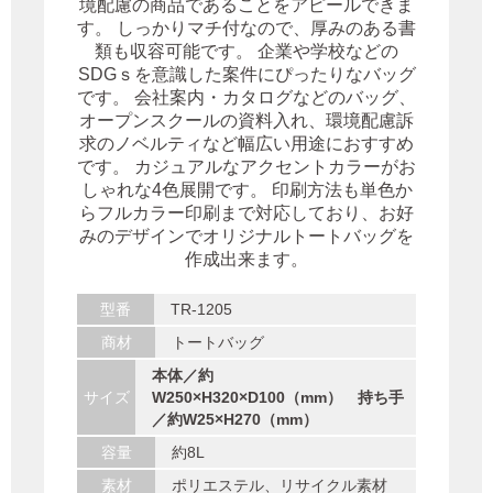
境配慮の商品であることをアピールできま
す。 しっかりマチ付なので、厚みのある書
類も収容可能です。 企業や学校などの
SDGｓを意識した案件にぴったりなバッグ
です。 会社案内・カタログなどのバッグ、
オープンスクールの資料入れ、環境配慮訴
求のノベルティなど幅広い用途におすすめ
です。 カジュアルなアクセントカラーがお
しゃれな4色展開です。 印刷方法も単色か
らフルカラー印刷まで対応しており、お好
みのデザインでオリジナルトートバッグを
作成出来ます。
型番
TR-1205
商材
トートバッグ
本体／約
サイズ
W250×H320×D100（mm） 持ち手
／約W25×H270（mm）
容量
約8L
素材
ポリエステル、リサイクル素材