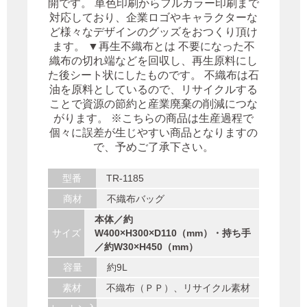
開です。 単色印刷からフルカラー印刷まで
対応しており、企業ロゴやキャラクターな
ど様々なデザインのグッズをおつくり頂け
ます。 ▼再生不織布とは 不要になった不
織布の切れ端などを回収し、再生原料にし
た後シート状にしたものです。 不織布は石
油を原料としているので、リサイクルする
ことで資源の節約と産業廃棄の削減につな
がります。 ※こちらの商品は生産過程で
個々に誤差が生じやすい商品となりますの
で、予めご了承下さい。
型番
TR-1185
商材
不織布バッグ
本体／約
サイズ
W400×H300×D110（mm）・持ち手
／約W30×H450（mm）
容量
約9L
素材
不織布（ＰＰ）、リサイクル素材