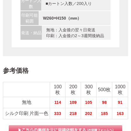
カートン入
■カートン入数／200入り
数
印刷可能
W260×H150（mm）
範囲
無地：入金後の翌々日発送
発送・納品
印刷：入金後の2～3週間後納品
参考価格
100
200
300
1000
500枚
枚
枚
枚
枚
無地
114
109
105
98
91
シルク印刷 片面一色
333
218
202
185
163