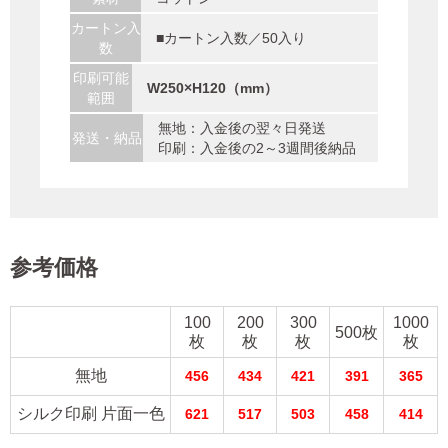
カートン入
■カートン入数／50入り
数
印刷可能
W250×H120（mm）
範囲
無地：入金後の翌々日発送
発送・納品
印刷：入金後の2～3週間後納品
参考価格
100
200
300
1000
500枚
枚
枚
枚
枚
無地
456
434
421
391
365
シルク印刷 片面一色
621
517
503
458
414