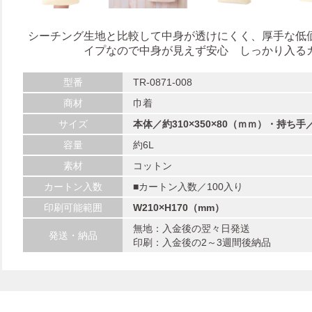
シーチング生地と比較して中身が透けにくく、厚手な低
イプなので中身が見えず安心 しっかり入る
型番
TR-0871-008
商材
巾着
サイズ
本体／約310×350×80（ｍｍ）・持ち手
容量
約6L
素材
コットン
カートン入数
■カートン入数／100入り
印刷可能範囲
W210×H170（mm）
無地：入金後の翌々日発送
発送・納品
印刷：入金後の2～3週間後納品