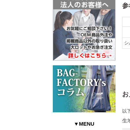
参
シ
お
以
生
▼MENU