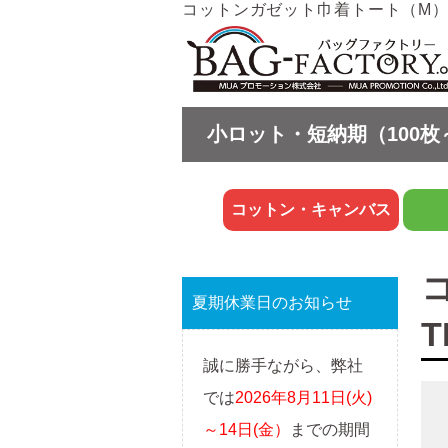
コットンガゼット巾着トート（M） ナ
小ロット・短納期（100枚
コットン・キャンバス
夏期休業日のお知らせ
T
誠に勝手ながら、弊社
では
2026年8月11日(火)
～14日(金）
までの期間