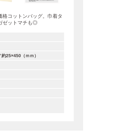
価格コットンバッグ。巾着タ
ガゼットマチも◎
／約25×450（ｍｍ）