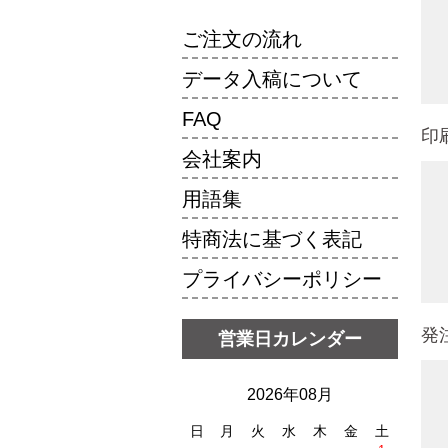
ご注文の流れ
データ入稿について
FAQ
印
会社案内
用語集
特商法に基づく表記
プライバシーポリシー
発
営業日カレンダー
2026年08月
日
月
火
水
木
金
土