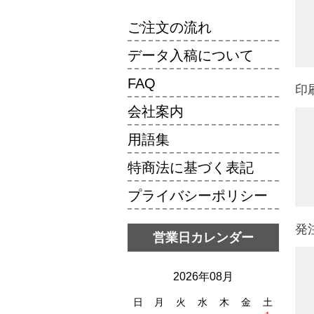
ご注文の流れ
データ入稿について
FAQ
印
会社案内
用語集
特商法に基づく表記
プライバシーポリシー
発
営業日カレンダー
2026年08月
日
月
火
水
木
金
土