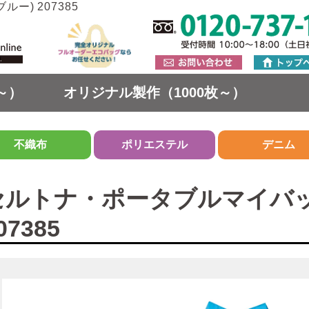
ー) 207385
～）
オリジナル製作（1000枚～）
不織布
ポリエステル
デニム
セルトナ・ポータブルマイバッ
07385