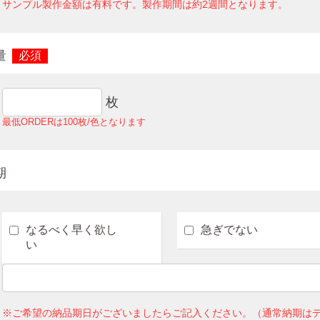
サンプル製作金額は有料です。製作期間は約2週間となります。
量
必須
枚
最低ORDERは100枚/色となります
期
なるべく早く欲し
急ぎでない
い
※ご希望の納品期日がございましたらご記入ください。（通常納期はデ