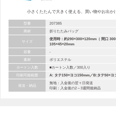
小さくたたんで大きく使える、買い物やお出か
型番
207385
商材
折りたたみバッグ
使用時：約290×300×120mm（ 間口 
サイズ
105×45×20mm
容量
-
素材
ポリエステル
カートン入数
■カートン入数／300入り
印刷可能範囲
A: タテ150×ヨコ150mm／B:タテ50×ヨ
無地：入金後の翌々日発送
発送・納品
印刷：入金後の2～3週間後納品