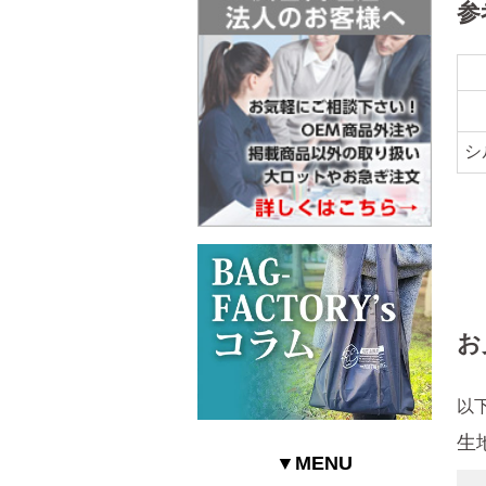
参
シ
お
以
生
▼MENU