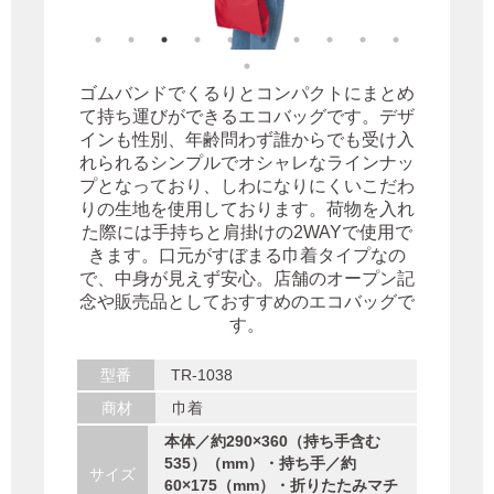
ゴムバンドでくるりとコンパクトにまとめ
て持ち運びができるエコバッグです。デザ
インも性別、年齢問わず誰からでも受け入
れられるシンプルでオシャレなラインナッ
プとなっており、しわになりにくいこだわ
りの生地を使用しております。荷物を入れ
た際には手持ちと肩掛けの2WAYで使用で
きます。口元がすぼまる巾着タイプなの
で、中身が見えず安心。店舗のオープン記
念や販売品としておすすめのエコバッグで
す。
型番
TR-1038
商材
巾着
本体／約290×360（持ち手含む
535）（mm）・持ち手／約
サイズ
60×175（mm）・折りたたみマチ