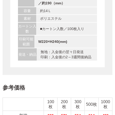
／約190（mm）
容量
約14Ｌ
素材
ポリエステル
カートン入
■カートン入数／100枚入り
数
印刷可能
W220×H240(mm)
範囲
無地：入金後の翌々日発送
発送・納品
印刷：入金後の2～3週間後納品
参考価格
100
200
300
1000
500枚
枚
枚
枚
枚