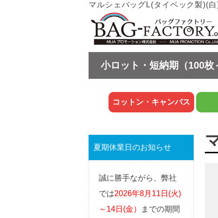
マルシェバッグL(タイベック製)(白
小ロット・短納期（100枚
コットン・キャンバス
マ
夏期休業日のお知らせ
誠に勝手ながら、弊社
では
2026年8月11日(火)
～14日(金）
までの期間