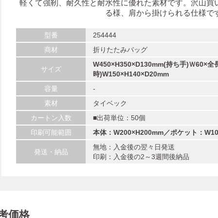
軽くて強靭、耐久性と耐水性に優れた素材です。沢山買
る様、肩から掛けられる仕様で
型番
254444
商材
折りたたみバッグ
W450×H350×D130mm(持ち手)Ｗ60×全
サイズ
時)W150×H140×D20mm
容量
-
素材
タイベック
カートン入数
■出荷単位：50個
印刷可能範囲
本体：W200×H200mm／ポケット：W10
無地：入金後の翌々日発送
発送・納品
印刷：入金後の2～3週間後納品
考価格