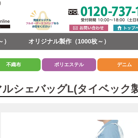
)
～）
オリジナル製作（1000枚～）
不織布
ポリエステル
デニム
ルシェバッグL(タイベック製)(