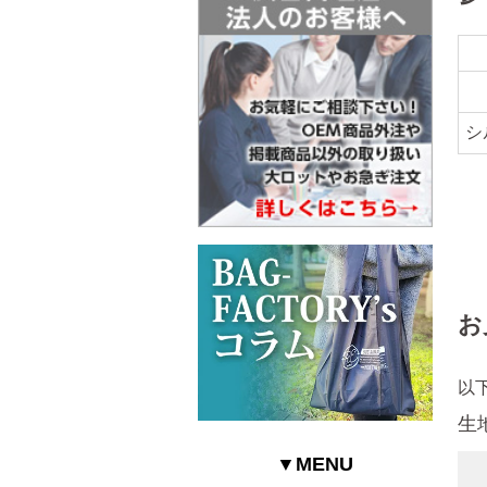
シ
お
以
生
▼MENU