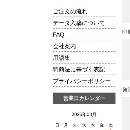
ご注文の流れ
データ入稿について
印
FAQ
会社案内
用語集
特商法に基づく表記
プライバシーポリシー
発
営業日カレンダー
2026年08月
日
月
火
水
木
金
土