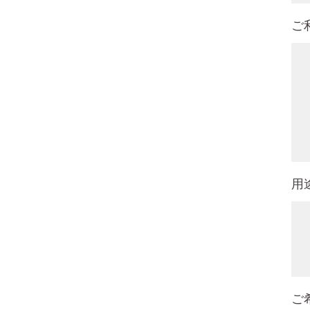
ご
用
ご