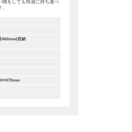
い物をしても快適に持ち運べ
す。
長460mm(収納
0×H70mm