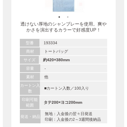
透けない厚地のシャンブレーを使用。爽や
かさを演出するカラーで好感度UP！
型番
193334
商材
トートバッグ
サイズ
約420×380mm
容量
-
素材
他
カートン入
■カートン入数／100入り
数
印刷可能
タテ200×ヨコ200mm
範囲
無地：入金後の翌々日発送
発送・納品
印刷：入金後の2～3週間後納品