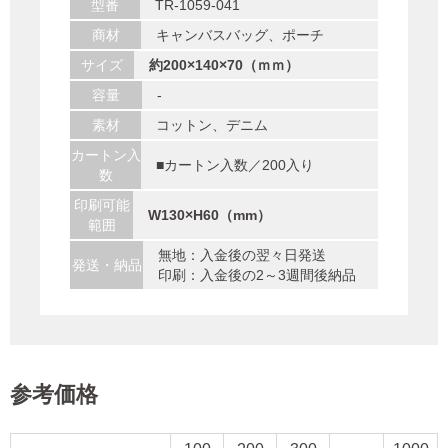
型番
TR-1059-041
商材
キャンバスバッグ、ポーチ
サイズ
約200×140×70（ｍｍ）
容量
-
素材
コットン、デニム
カートン入
■カートン入数／200入り
数
印刷可能
W130×H60（mm）
範囲
無地：入金後の翌々日発送
発送・納品
印刷：入金後の2～3週間後納品
参考価格