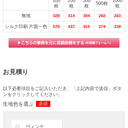
100
200
300
1000
500枚
枚
枚
枚
枚
無地
329
314
304
282
263
シルク印刷 片面一色
575
437
415
374
338
お見積り
以下必要項目をご記入いただき、「上記内容で送信」ボタ
ンをクリックしてください。
生地色を選ぶ
必須
ヴィンテ