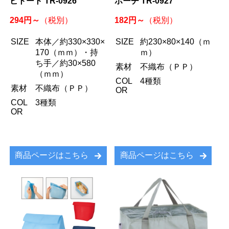
ビトート TR-0926
ポーチ TR-0927
294円～
182円～
（税別）
（税別）
SIZE
本体／約330×330×
SIZE
約230×80×140（ｍ
170（ｍｍ）・持
ｍ）
ち手／約30×580
素材
不織布（ＰＰ）
（ｍｍ）
COL
4種類
素材
不織布（ＰＰ）
OR
COL
3種類
OR
商品ページはこちら
商品ページはこちら