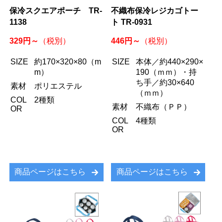
保冷スクエアポーチ TR-
不織布保冷レジカゴトー
1138
ト TR-0931
329円～
446円～
（税別）
（税別）
SIZE
約170×320×80（m
SIZE
本体／約440×290×
m）
190（ｍｍ）・持
ち手／約30×640
素材
ポリエステル
（ｍｍ）
COL
2種類
素材
不織布（ＰＰ）
OR
COL
4種類
OR
商品ページはこちら
商品ページはこちら