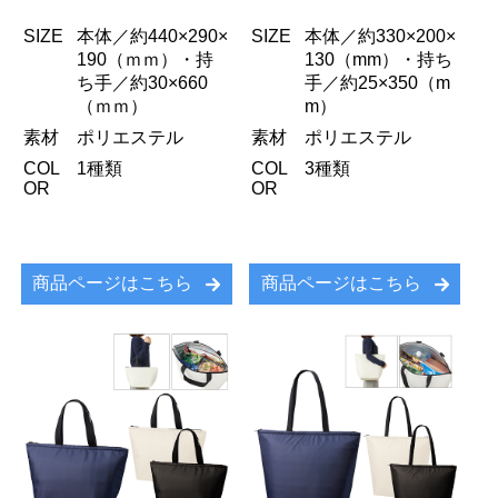
SIZE
本体／約440×290×
SIZE
本体／約330×200×
190（ｍｍ）・持
130（mm）・持ち
ち手／約30×660
手／約25×350（m
（ｍｍ）
m）
素材
ポリエステル
素材
ポリエステル
COL
1種類
COL
3種類
OR
OR
商品ページはこちら
商品ページはこちら