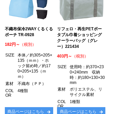
不織布保冷2WAYくるくる
リフェロ・再生PETポー
ポーチ TR-0928
タブル巾着ショッピング
クーラーバッグ（グレ
182円～
（税別）
ー）221434
SIZE
本体／約305×205×
403円～
（税別）
135（ｍｍ）・ホ
ック留め時／約17
SIZE
使用時：約370×23
0×205×135（ｍ
0×240mm 収納
ｍ）
時：約180×130×30
mm
素材
不織布（ＰＰ）
素材
ポリエステル、リ
COL
4種類
サイクル素材
OR
COL
1種類
OR
商品ページはこちら
商品ページはこちら