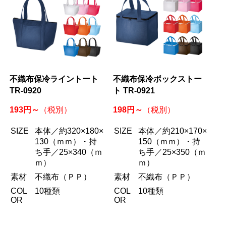
不織布保冷ライントート
不織布保冷ボックストー
TR-0920
ト TR-0921
193円～
198円～
（税別）
（税別）
SIZE
本体／約320×180×
SIZE
本体／約210×170×
130（ｍｍ）・持
150（ｍｍ）・持
ち手／25×340（ｍ
ち手／25×350（ｍ
ｍ）
ｍ）
素材
不織布（ＰＰ）
素材
不織布（ＰＰ）
COL
10種類
COL
10種類
OR
OR