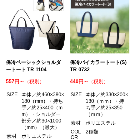
保冷ベーシックショルダ
保冷バイカラートート(S)
ートート TR-1104
TR-0732
557円～
440円～
（税別）
（税別）
SIZE
本体／約460×380×
SIZE
本体／約330×200×
180（mm）・持ち
130（ｍｍ）・持
手／約25×400（m
ち手／約25×350
m）・ショルダー
（ｍｍ）
部分／約30×1000
素材
ポリエステル
（mm）（最大）
COL
2種類
素材
ポリエステル
OR